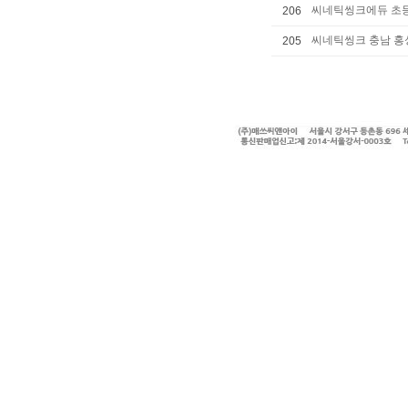
씨네틱씽크에듀 초등
206
씨네틱씽크 충남 홍성
205