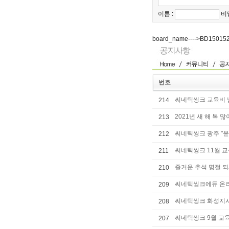
이름 :
비
board_name---->BD15015
번호
씨네틱씽크 교육비 
214
2021년 새 해 복 
213
씨네틱씽크 광주 "윤
212
씨네틱씽크 11월 
211
즐거운 추석 명절 
210
씨네틱씽크에듀 온라
209
씨네틱씽크 화성지
208
씨네틱씽크 9월 교
207