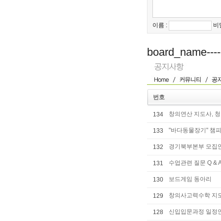
이름 :
비
board_name---
번호
창의연산 지도사, 
134
"바다동물장기" 챔
133
경기북부본부 모집
132
수업관련 질문 Q & A
131
보드게임 동아리
130
창의사고력수학 지도
129
신입입문과정 일정
128