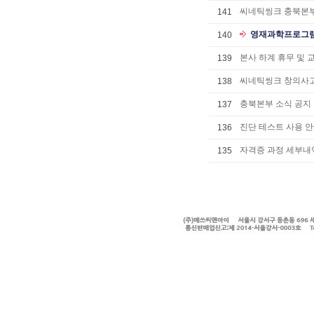
씨네틱씽크 충북본부
141
영재과학프로그램
140
본사 하계 휴무 및 
139
씨네틱씽크 창의사
138
충북본부 소식 공지
137
진단 테스트 사용 
136
자격증 과정 세부내
135