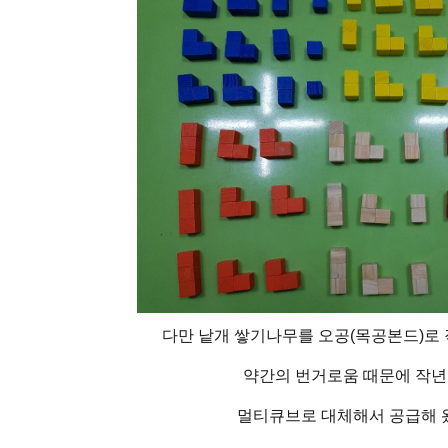
다만 낱개 쌓기나무를 오공(목공본드)로 
약간의 번거로움 때문에 작년
멀티큐브로 대체해서 공급해