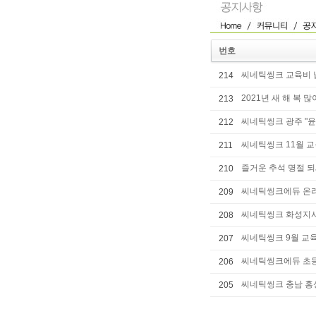
번호
씨네틱씽크 교육비 
214
2021년 새 해 복 
213
씨네틱씽크 광주 "윤
212
씨네틱씽크 11월 
211
즐거운 추석 명절 
210
씨네틱씽크에듀 온라
209
씨네틱씽크 화성지
208
씨네틱씽크 9월 교
207
씨네틱씽크에듀 초등
206
씨네틱씽크 충남 홍성
205