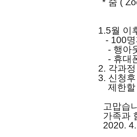
* 줌 (
1.5월 
- 100
- 행아웃
- 휴대폰
2. 각과
3. 신청
제한할 
고맙습
가족과 
2020. 4.